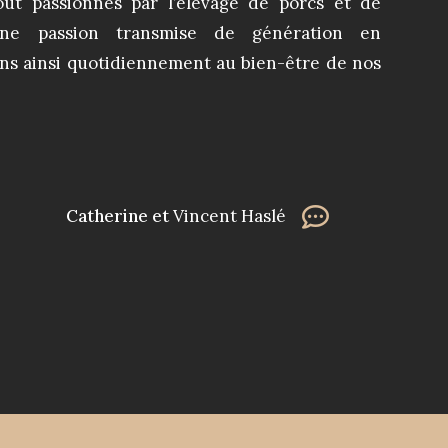
ut passionnés par l’élevage de porcs et de
 Une passion transmise de génération en
ons ainsi quotidiennement au bien-être de nos
Catherine
et
Vincent Haslé