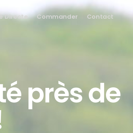
e Directe
Commander
Contact
té près de
!